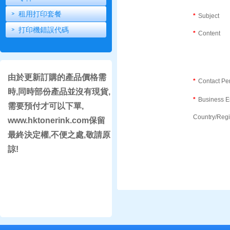
租用打印套餐
*
Subject
打印機錯誤代碼
*
Content
由於更新訂購的產品價格需
*
Contact Pe
時,同時部份產品並沒有現貨,
*
Business E
需要預付才可以下單,
Country/Reg
www.hktonerink.com保留
最終決定權,不便之處,敬請原
諒!