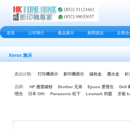
首頁
公司簡介
產品展示
新聞資訊
企業合
Xerox 施乐
產品分類:
打印機展示
影印機展示
碳粉盒
墨水盒
針
品牌:
HP 惠普碳粉
Brother 兄弟
Epson 爱普生
Dell
理光
日本 OKI
Panasonic 松下
Lexmark 利盟
京瓷 ky