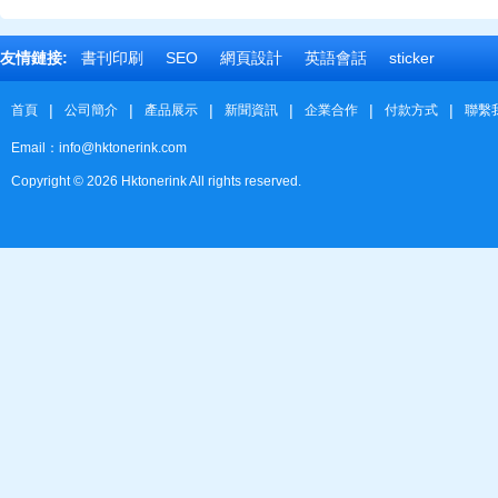
友情鏈接:
書刊印刷
SEO
網頁設計
英語會話
sticker
|
|
|
|
|
|
首頁
公司簡介
產品展示
新聞資訊
企業合作
付款方式
聯繫
Email：info@hktonerink.com
Copyright ©
2026
Hktonerink All rights reserved.