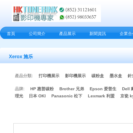
首頁
公司簡介
產品展示
新聞資訊
企業合
Xerox 施乐
產品分類:
打印機展示
影印機展示
碳粉盒
墨水盒
針
品牌:
HP 惠普碳粉
Brother 兄弟
Epson 爱普生
Dell
理光
日本 OKI
Panasonic 松下
Lexmark 利盟
京瓷 ky